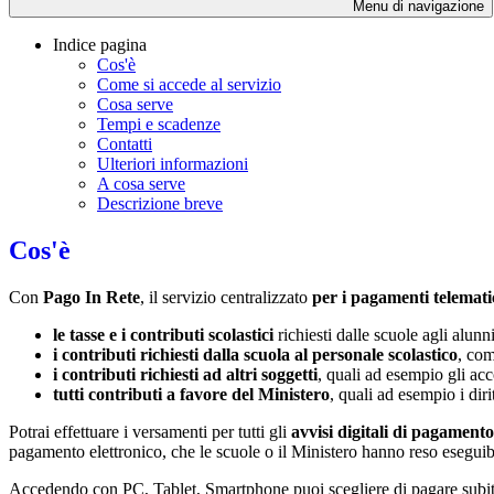
Menu di navigazione
Indice pagina
Cos'è
Come si accede al servizio
Cosa serve
Tempi e scadenze
Contatti
Ulteriori informazioni
A cosa serve
Descrizione breve
Cos'è
Con
Pago In Rete
, il servizio centralizzato
per i pagamenti telemati
le tasse e i contributi scolastici
richiesti dalle scuole agli alunn
i contributi richiesti dalla scuola al personale scolastico
, com
i contributi richiesti ad altri soggetti
, quali ad esempio gli a
tutti contributi a favore del Ministero
, quali ad esempio i diri
Potrai effettuare i versamenti per tutti gli
avvisi digitali di pagamento
pagamento elettronico, che le scuole o il Ministero hanno reso eseguib
Accedendo con PC, Tablet, Smartphone puoi scegliere di pagare subito 