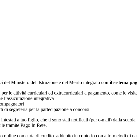
ci
del Ministero dell'Istruzione e del Merito integrato
con il sistema p
i per le attività curriculari ed extracurriculari a pagamento, come le visit
e l’assicurazione integrativa
ccompagnatori
tti di segreteria per la partecipazione a concorsi
intestati a tuo figlio, che ti sono stati notificati (per e-mail) dalla scuo
ile tramite Pago In Rete.
online con carta di credito, addebito in conto (o con altri metodi di p