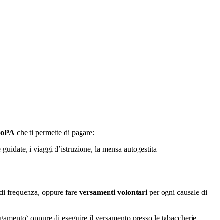
agoPA
che ti permette di pagare:
e guidate, i viaggi d’istruzione, la mensa autogestita
la di frequenza, oppure fare
versamenti volontari
per ogni causale di
agamento) oppure di eseguire il versamento presso le tabaccherie,